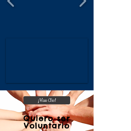
¡Haz Clic!
Quiero ser
Voluntario