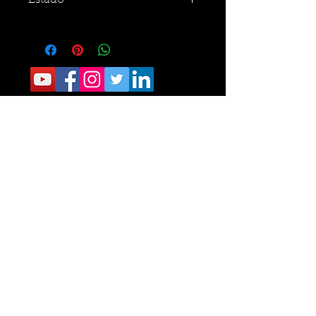
Estado
CONTACTO:
Sede Operativa: Carrera 8 No. 9 norte-210
Tel.
6405040
Sede Administrativa: Calle 34 No. 24- 60
Of 111 Tel.
6329787
Fundacion Romelio
BUCARAMANGA-COLOMBIA