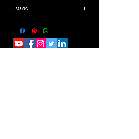
Estado
CONTACTO:
Sede Operativa: Carrera 8 No. 9 norte-210
Tel.
6405040
Sede Administrativa: Calle 34 No. 24- 60
Of 111 Tel.
6329787