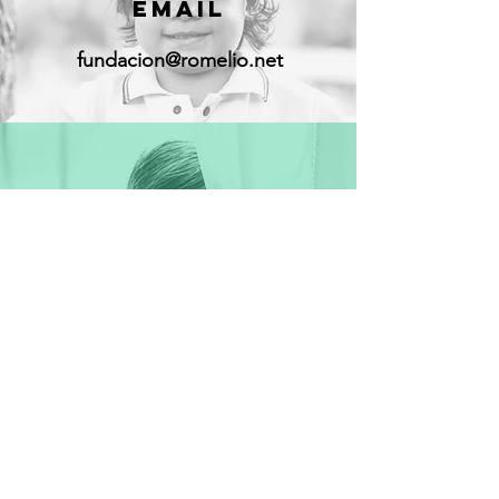
EMAIL
fundacion@romelio.net
REDES
SOCIALES