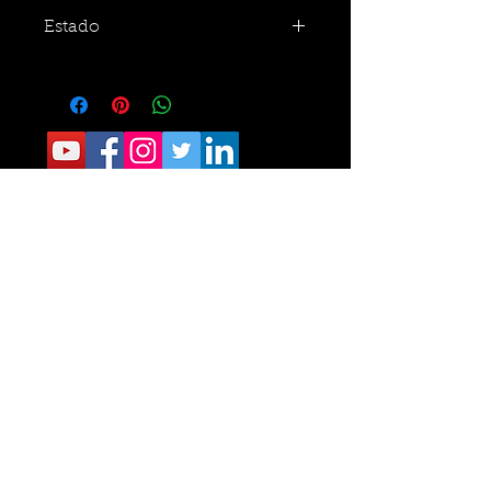
Estado
CONTACTO:
Sede Operativa: Carrera 8 No. 9 norte-210
Tel.
6405040
Sede Administrativa: Calle 34 No. 24- 60
Of 111 Tel.
6329787