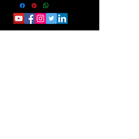
CONTACTO:
Sede Operativa: Carrera 8 No. 9 norte-210
Tel.
6405040
Sede Administrativa: Calle 34 No. 24- 60
Of 111 Tel.
6329787
Fundacion Romelio
BUCARAMANGA-COLOMBIA