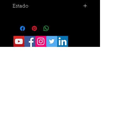
Estado
CONTACTO:
Sede Operativa: Carrera 8 No. 9 norte-210
Tel.
6405040
Sede Administrativa: Calle 34 No. 24- 60
Of 111 Tel.
6329787
Fundacion Romelio