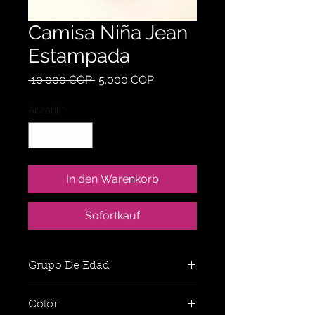
Camisa Niña Jean
Estampada
Standardpreis
Sale-
 10.000 COP 
5.000 COP
Preis
Anzahl
*
In den Warenkorb
Sofortkauf
Grupo De Edad
Color