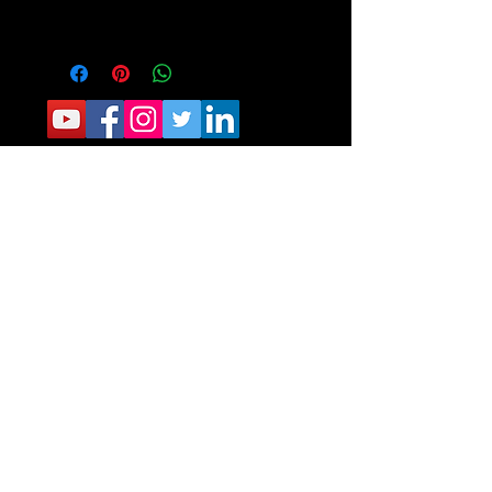
CONTACTO:
Sede Operativa: Carrera 8 No. 9 norte-210
Tel.
6405040
Sede Administrativa: Calle 34 No. 24- 60
Of 111 Tel.
6329787
Fundacion Romelio
BUCARAMANGA-COLOMBIA