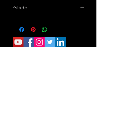
Estado
CONTACTO:
Sede Operativa: Carrera 8 No. 9 norte-210
Tel.
6405040
Sede Administrativa: Calle 34 No. 24- 60
Of 111 Tel.
6329787