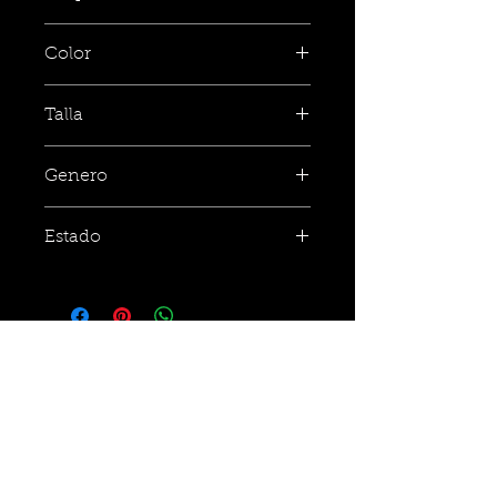
Infantil
Color
Negro
Talla
12
Genero
Niño
Estado
Nuevo