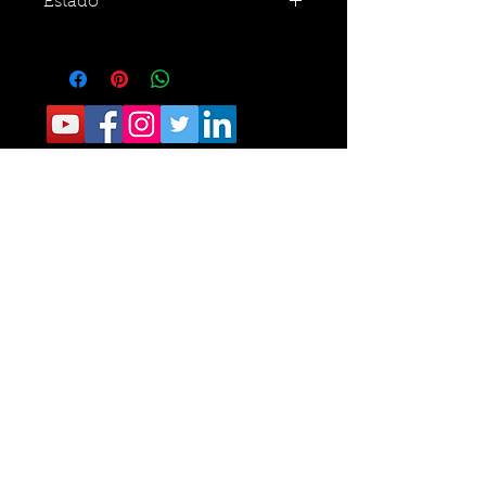
Estado
CONTACTO:
Sede Operativa: Carrera 8 No. 9 norte-210
Tel.
6405040
Sede Administrativa: Calle 34 No. 24- 60
Of 111 Tel.
6329787
Fundacion Romelio