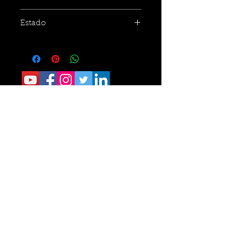
Estado
CONTACTO:
Sede Operativa: Carrera 8 No. 9 norte-210
Tel.
6405040
Sede Administrativa: Calle 34 No. 24- 60