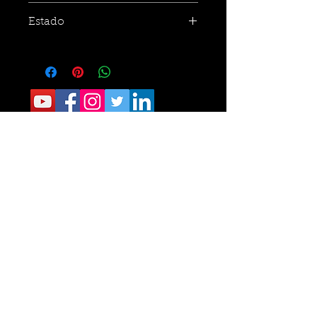
Estado
CONTACTO:
Sede Operativa: Carrera 8 No. 9 norte-210
Tel.
6405040
Sede Administrativa: Calle 34 No. 24- 60
Of 111 Tel.
6329787