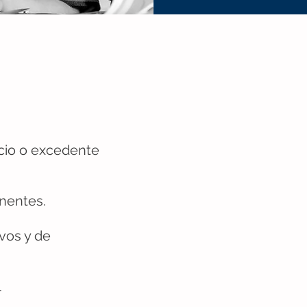
icio o excedente
nentes.
ivos y de
.