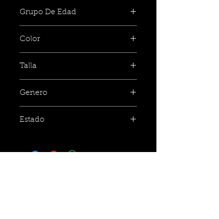
Grupo De Edad
Color
Talla
Genero
Estado