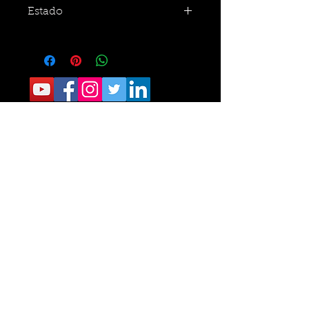
Estado
CONTACTO:
Sede Operativa: Carrera 8 No. 9 norte-210
Tel.
6405040
Sede Administrativa: Calle 34 No. 24- 60
Of 111 Tel.
6329787
Fundacion Romelio